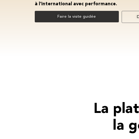
à l’international avec performance.
Faire la visite guidée
D
La pla
la 